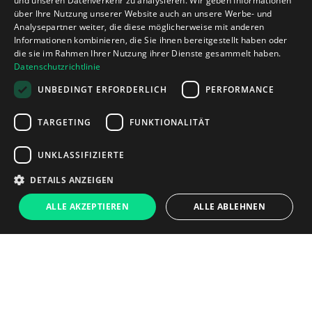
und unseren Datenverkehr zu analysieren. Wir geben Informationen
über Ihre Nutzung unserer Website auch an unsere Werbe- und
Analysepartner weiter, die diese möglicherweise mit anderen
Informationen kombinieren, die Sie ihnen bereitgestellt haben oder
die sie im Rahmen Ihrer Nutzung ihrer Dienste gesammelt haben.
Datenschutzrichtlinie
UNBEDINGT ERFORDERLICH
PERFORMANCE
TARGETING
FUNKTIONALITÄT
UNKLASSIFIZIERTE
DETAILS ANZEIGEN
239 €
ALLE AKZEPTIEREN
ALLE ABLEHNEN
Chat 
In den Warenkorb