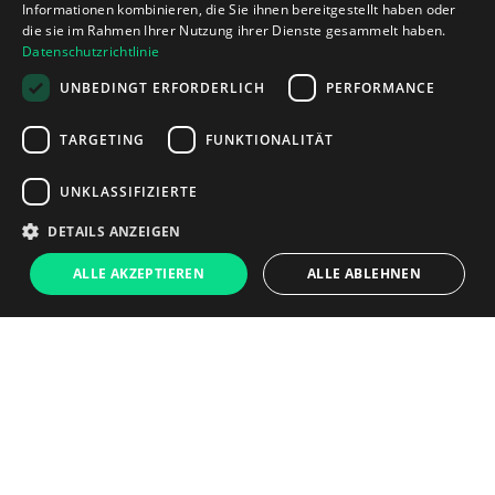
Informationen kombinieren, die Sie ihnen bereitgestellt haben oder
die sie im Rahmen Ihrer Nutzung ihrer Dienste gesammelt haben.
Datenschutzrichtlinie
UNBEDINGT ERFORDERLICH
PERFORMANCE
TARGETING
FUNKTIONALITÄT
UNKLASSIFIZIERTE
DETAILS ANZEIGEN
69 €
ALLE AKZEPTIEREN
ALLE ABLEHNEN
Chat 
In den Warenkorb