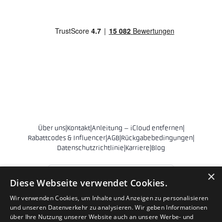
Über uns
|
Kontakt
|
Anleitung – iCloud entfernen
|
Rabattcodes & Influencer
|
AGB
|
Rückgabebedingungen
|
Datenschutzrichtlinie
|
Karriere
|
Blog
Österreich
×
Diese Webseite verwendet Cookies.
© 2011 - 2026 Phonehero AB
Wir verwenden Cookies, um Inhalte und Anzeigen zu personalisieren
und unseren Datenverkehr zu analysieren. Wir geben Informationen
Sankt Eriksgatan 28
über Ihre Nutzung unserer Website auch an unsere Werbe- und
112 39 Stockholm