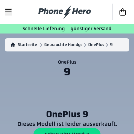
Zur Kass
Schnelle Lieferung – günstiger Versand
Startseite
Gebrauchte Handys
OnePlus
9
OnePlus
9
OnePlus 9
Dieses Modell ist leider ausverkauft.