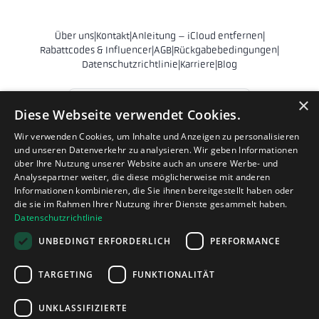
Über uns
|
Kontakt
|
Anleitung – iCloud entfernen
|
Rabattcodes & Influencer
|
AGB
|
Rückgabebedingungen
|
Datenschutzrichtlinie
|
Karriere
|
Blog
Österreich
×
Diese Webseite verwendet Cookies.
© 2011 - 2026 Phonehero AB
Wir verwenden Cookies, um Inhalte und Anzeigen zu personalisieren
und unseren Datenverkehr zu analysieren. Wir geben Informationen
Sankt Eriksgatan 28
über Ihre Nutzung unserer Website auch an unsere Werbe- und
112 39 Stockholm
Analysepartner weiter, die diese möglicherweise mit anderen
Schweden
Informationen kombinieren, die Sie ihnen bereitgestellt haben oder
die sie im Rahmen Ihrer Nutzung ihrer Dienste gesammelt haben.
Organisationsnr. 556839-9231
Datenschutzrichtlinie
hello@phonehero.at
UNBEDINGT ERFORDERLICH
PERFORMANCE
+46 10 551 5854 (english)
· Werktage 8:30–16:30 Uhr
Phonehero AB ist ein in Schweden registriertes schwedisches
TARGETING
FUNKTIONALITÄT
Unternehmen (Reg.-Nr. 556839-9231), das Onlineshops in mehreren
europäischen Ländern betreibt. Sämtliche Geschäfte erfolgen gemäß
UNKLASSIFIZIERTE
schwedischem Gesellschaftsrecht und der EU-