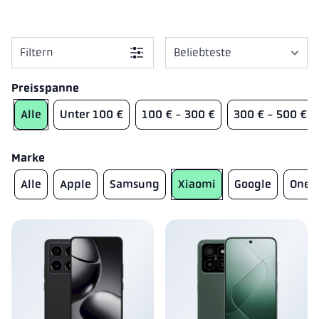
Filtern
used_phones.sorting.sort_p
used_phones.sorting.sort_de
Preisspanne
Alle
Unter 100 €
100 € - 300 €
300 € - 500 €
Marke
Alle
Apple
Samsung
Xiaomi
Google
OneP