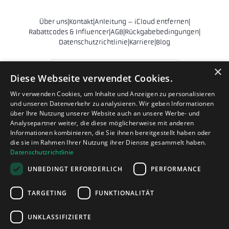
Über uns
|
Kontakt
|
Anleitung – iCloud entfernen
|
Rabattcodes & Influencer
|
AGB
|
Rückgabebedingungen
|
Datenschutzrichtlinie
|
Karriere
|
Blog
Österreich
×
Diese Webseite verwendet Cookies.
© 2011 - 2026 Phonehero AB
Wir verwenden Cookies, um Inhalte und Anzeigen zu personalisieren
und unseren Datenverkehr zu analysieren. Wir geben Informationen
Sankt Eriksgatan 28
über Ihre Nutzung unserer Website auch an unsere Werbe- und
112 39 Stockholm
Analysepartner weiter, die diese möglicherweise mit anderen
Schweden
Informationen kombinieren, die Sie ihnen bereitgestellt haben oder
die sie im Rahmen Ihrer Nutzung ihrer Dienste gesammelt haben.
Organisationsnr. 556839-9231
Datenschutzrichtlinie
hello@phonehero.at
UNBEDINGT ERFORDERLICH
PERFORMANCE
+46 10 551 5854 (english)
· Werktage 8:30–16:30 Uhr
Phonehero AB ist ein in Schweden registriertes schwedisches
TARGETING
FUNKTIONALITÄT
Unternehmen (Reg.-Nr. 556839-9231), das Onlineshops in mehreren
europäischen Ländern betreibt. Sämtliche Geschäfte erfolgen gemäß
UNKLASSIFIZIERTE
schwedischem Gesellschaftsrecht und der EU-