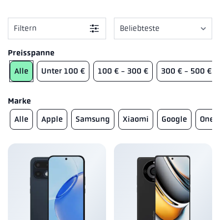
Filtern
used_phones.sorting.sort_p
used_phones.sorting.sort_de
Preisspanne
Alle
Unter 100 €
100 € - 300 €
300 € - 500 €
Marke
Alle
Apple
Samsung
Xiaomi
Google
OneP