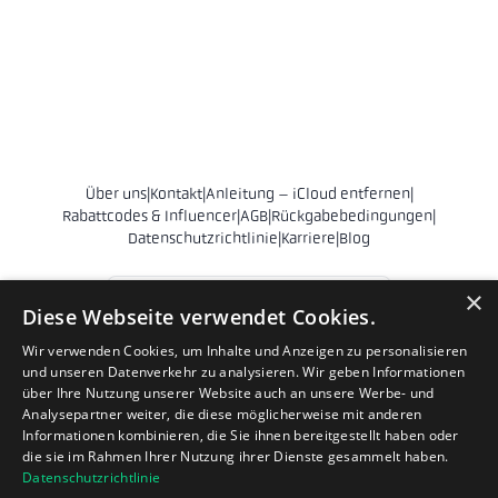
Über uns
|
Kontakt
|
Anleitung – iCloud entfernen
|
Rabattcodes & Influencer
|
AGB
|
Rückgabebedingungen
|
Datenschutzrichtlinie
|
Karriere
|
Blog
Österreich
×
Diese Webseite verwendet Cookies.
© 2011 - 2026 Phonehero AB
Wir verwenden Cookies, um Inhalte und Anzeigen zu personalisieren
und unseren Datenverkehr zu analysieren. Wir geben Informationen
Sankt Eriksgatan 28
über Ihre Nutzung unserer Website auch an unsere Werbe- und
112 39 Stockholm
Analysepartner weiter, die diese möglicherweise mit anderen
Schweden
Informationen kombinieren, die Sie ihnen bereitgestellt haben oder
die sie im Rahmen Ihrer Nutzung ihrer Dienste gesammelt haben.
Organisationsnr. 556839-9231
Datenschutzrichtlinie
hello@phonehero.at